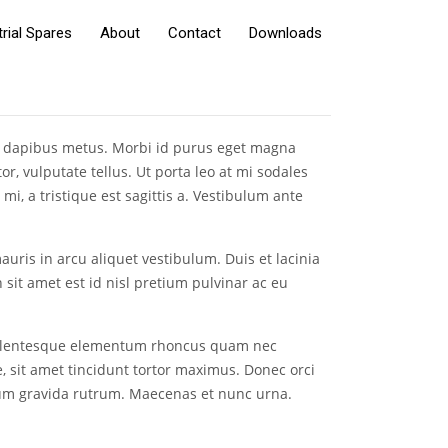
trial Spares
About
Contact
Downloads
din dapibus metus. Morbi id purus eget magna
or, vulputate tellus. Ut porta leo at mi sodales
mi, a tristique est sagittis a. Vestibulum ante
auris in arcu aliquet vestibulum. Duis et lacinia
 sit amet est id nisl pretium pulvinar ac eu
a. Pellentesque elementum rhoncus quam nec
 sit amet tincidunt tortor maximus. Donec orci
psum gravida rutrum. Maecenas et nunc urna.