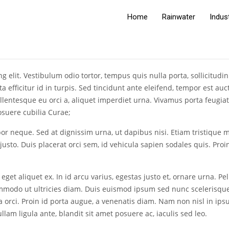
Home
Rainwater
Indus
ng elit. Vestibulum odio tortor, tempus quis nulla porta, sollicitu
efficitur id in turpis. Sed tincidunt ante eleifend, tempor est auct
llentesque eu orci a, aliquet imperdiet urna. Vivamus porta feugiat 
osuere cubilia Curae;
por neque. Sed at dignissim urna, ut dapibus nisi. Etiam tristique m
usto. Duis placerat orci sem, id vehicula sapien sodales quis. Proin
t eget aliquet ex. In id arcu varius, egestas justo et, ornare urn
mmodo ut ultricies diam. Duis euismod ipsum sed nunc scelerisque,
a orci. Proin id porta augue, a venenatis diam. Nam non nisl in i
llam ligula ante, blandit sit amet posuere ac, iaculis sed leo.