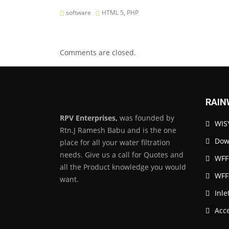
software
HTML 5
,
PHP
Comments are closed.
RAIN
RPV Enterprises,
was founded by
WISY
Rtn.J Ramesh Babu and is the one
Down
place for all your water filtration
needs. Give us a call for Quotes and
WFF
all the Product knowledge you would
WFF
want.
Inle
Acc