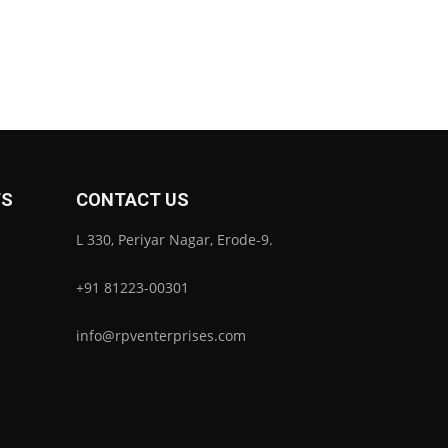
TS
CONTACT US
L 330, Periyar Nagar, Erode-9.
+91 81223-00301
info@rpventerprises.com