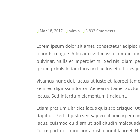
Mar 18, 2017
admin
3,833 Comments
Lorem ipsum dolor sit amet, consectetur adipisci
lobortis congue. Aliquam eget massa in nunc porta 
pulvinar. Nulla et imperdiet mi. Sed nisl diam, pe
ipsum primis in faucibus orci luctus et ultrices p
Vivamus nunc dui, luctus ut justo et, laoreet tem
sem, eu dignissim tortor. Aenean sit amet auctor j
lectus. Sed interdum elementum tincidunt.
Etiam pretium ultricies lacus quis scelerisque. U
dapibus. Sed id justo sed sapien ullamcorper co
lacus, euismod eu diam ut, sollicitudin malesuad
Fusce porttitor nunc porta nisl blandit laoreet. Nu