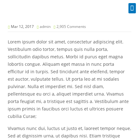
Industrial Spares
Mar 12, 2017
admin
2,905 Comments
Lorem ipsum dolor sit amet, consectetur adipiscing elit.
Vestibulum odio tortor, tempus quis nulla porta,
sollicitudin dapibus metus. Morbi id purus eget magna
lobortis congue. Aliquam eget massa in nunc porta
efficitur id in turpis. Sed tincidunt ante eleifend, tempor
est auctor, vulputate tellus. Ut porta leo at mi sodales
pulvinar. Nulla et imperdiet mi. Sed nisl diam,
pellentesque eu orci a, aliquet imperdiet urna. Vivamus
porta feugiat mi, a tristique est sagittis a. Vestibulum ante
ipsum primis in faucibus orci luctus et ultrices posuere
cubilia Curae;
Vivamus nunc dui, luctus ut justo et, laoreet tempor neque.
Sed at dignissim urna, ut dapibus nisi. Etiam tristique