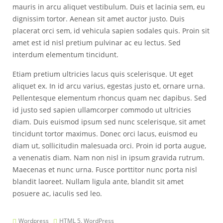
mauris in arcu aliquet vestibulum. Duis et lacinia sem, eu
dignissim tortor. Aenean sit amet auctor justo. Duis
placerat orci sem, id vehicula sapien sodales quis. Proin sit
amet est id nisl pretium pulvinar ac eu lectus. Sed
interdum elementum tincidunt.
Etiam pretium ultricies lacus quis scelerisque. Ut eget
aliquet ex. In id arcu varius, egestas justo et, ornare urna.
Pellentesque elementum rhoncus quam nec dapibus. Sed
id justo sed sapien ullamcorper commodo ut ultricies
diam. Duis euismod ipsum sed nunc scelerisque, sit amet
tincidunt tortor maximus. Donec orci lacus, euismod eu
diam ut, sollicitudin malesuada orci. Proin id porta augue,
a venenatis diam. Nam non nisl in ipsum gravida rutrum.
Maecenas et nunc urna. Fusce porttitor nunc porta nisl
blandit laoreet. Nullam ligula ante, blandit sit amet
posuere ac, iaculis sed leo.
Wordpress
HTML 5
,
WordPress